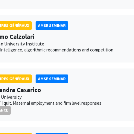
IRES GÉNÉRAUX
AMSE SEMINAR
mo Calzolari
n University Institute
al Intelligence, algorithmic recommendations and competition
IRES GÉNÉRAUX
AMSE SEMINAR
andra Casarico
 University
f I quit. Maternal employment and firm level responses
ANCE