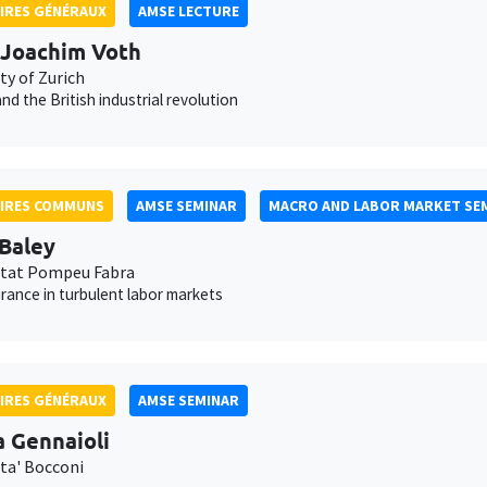
IRES GÉNÉRAUX
AMSE LECTURE
Joachim Voth
ty of Zurich
nd the British industrial revolution
AIRES COMMUNS
AMSE SEMINAR
MACRO AND LABOR MARKET SE
 Baley
itat Pompeu Fabra
urance in turbulent labor markets
IRES GÉNÉRAUX
AMSE SEMINAR
a Gennaioli
ita' Bocconi