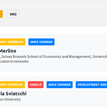
3
2022
IRES GÉNÉRAUX
AMSE SEMINAR
Merlino
 Solvay Brussels School of Economics and Management, Université
ocation in networks
AIRES COMMUNS
ANNULÉ
AMSE SEMINAR
DEVELOPMENT AND 
la Sviatschi
on University