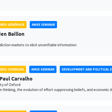
IRES GÉNÉRAUX
AMSE SEMINAR
ien Baillon
n
diction markets to elicit unverifiable information
AIRES COMMUNS
AMSE SEMINAR
DEVELOPMENT AND POLITICAL 
Paul Carvalho
ty of Oxford
 thinking, the evolution of effort-suppressing beliefs, and economic