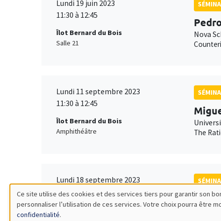
Lundi 19 juin 2023
SÉMINA
11:30 à 12:45
Pedro
Îlot Bernard du Bois
Nova Sc
Salle 21
Counteri
Lundi 11 septembre 2023
SÉMINA
11:30 à 12:45
Migue
Îlot Bernard du Bois
Universi
Amphithéâtre
The Rati
Lundi 18 septembre 2023
SÉMINA
11:30 à 12:45
Ce site utilise des cookies et des services tiers pour garantir son 
Alexa
personnaliser l’utilisation de ces services. Votre choix pourra être 
Utilisation
Îlot Bernard du Bois
Imperia
confidentialité
.
Amphithéâtre
(In)depe