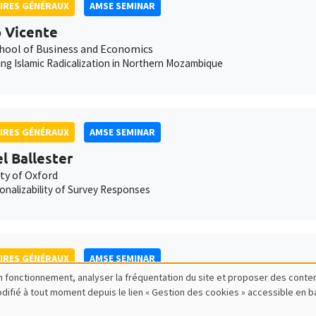
IRES GÉNÉRAUX
AMSE SEMINAR
 Vicente
hool of Business and Economics
ng Islamic Radicalization in Northern Mozambique
IRES GÉNÉRAUX
AMSE SEMINAR
l Ballester
ty of Oxford
onalizability of Survey Responses
IRES GÉNÉRAUX
AMSE SEMINAR
bon fonctionnement, analyser la fréquentation du site et proposer des conte
nder Michaelides
modifié à tout moment depuis le lien « Gestion des cookies » accessible en 
l College London
ndent Central Banks