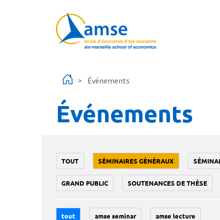
Aller au contenu principal
Événements
Événements
TOUT
SÉMINAIRES GÉNÉRAUX
SÉMINA
GRAND PUBLIC
SOUTENANCES DE THÈSE
tout
amse seminar
amse lecture