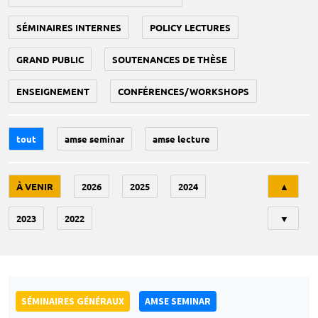
SÉMINAIRES INTERNES
POLICY LECTURES
GRAND PUBLIC
SOUTENANCES DE THÈSE
ENSEIGNEMENT
CONFÉRENCES/WORKSHOPS
tout
amse seminar
amse lecture
Tri
À VENIR
2026
2025
2024
▲
2023
2022
▼
SÉMINAIRES GÉNÉRAUX
AMSE SEMINAR