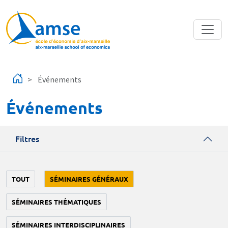
Aller au contenu principal
Événements
Événements
Filtres
TOUT
SÉMINAIRES GÉNÉRAUX
SÉMINAIRES THÉMATIQUES
SÉMINAIRES INTERDISCIPLINAIRES