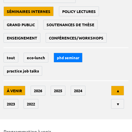
SÉMINAIRES INTERNES
POLICY LECTURES
GRAND PUBLIC
SOUTENANCES DE THÈSE
ENSEIGNEMENT
CONFÉRENCES/WORKSHOPS
tout
eco-lunch
phd seminar
practice job talks
Tri
À VENIR
2026
2025
2024
▲
2023
2022
▼
Programmation à venir