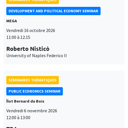
DEVELOPMENT AND POLITICAL ECONOMY SEMINAR
MEGA
Vendredi 16 octobre 2026
11:00 à 12:15
Roberto Nisticò
University of Naples Federico II
SÉMINAIRES THÉMATIQUES
PUBLIC ECONOMICS SEMINAR
Îlot Bernard du Bois
Vendredi 6 novembre 2026
12:00 à 13:00
Ce site utilise des cookies et des services tiers pour garantir son bon
TBA
Utilisation
fonctionnement, analyser la fréquentation du site et proposer des
contenus multimédias. Vous êtes libre d’accepter, de refuser ou de