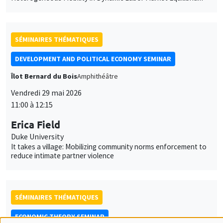
DEVELOPMENT AND POLITICAL ECONOMY SEMINAR
Îlot Bernard du Bois
Amphithéâtre
Vendredi 29 mai 2026
11:00 à 12:15
Erica Field
Duke University
It takes a village: Mobilizing community norms enforcement to
reduce intimate partner violence
SÉMINAIRES THÉMATIQUES
ECONOMIC THEORY SEMINAR
Îlot Bernard du Bois
Salle 17
Vendredi 5 juin 2026
12:00 à 13:00