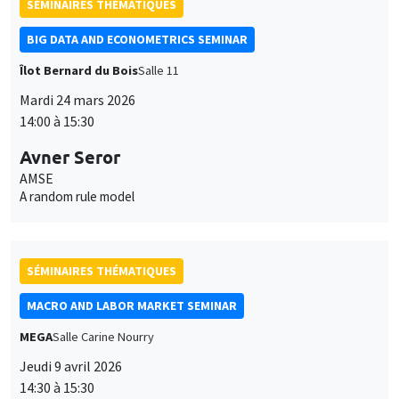
Mardi 24 mars 2026
14:00 à 15:30
Avner Seror
AMSE
A random rule model
SÉMINAIRES THÉMATIQUES
MACRO AND LABOR MARKET SEMINAR
MEGA
Salle Carine Nourry
Jeudi 9 avril 2026
14:30 à 15:30
Vincent Sterk
Ce site utilise des cookies et des services tiers pour garantir son bon
University College London
Utilisation
fonctionnement, analyser la fréquentation du site et proposer des
The Macroeconomic and Welfare Effects of Household Support
contenus multimédias. Vous êtes libre d’accepter, de refuser ou de
Packages
des