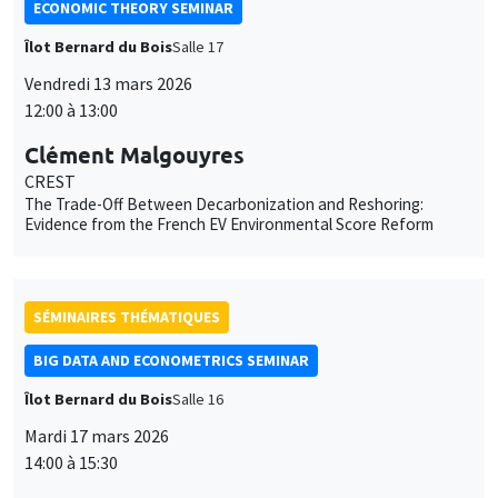
Clément Malgouyres
CREST
The Trade-Off Between Decarbonization and Reshoring:
Evidence from the French EV Environmental Score Reform
SÉMINAIRES THÉMATIQUES
BIG DATA AND ECONOMETRICS SEMINAR
Îlot Bernard du Bois
Salle 16
Mardi 17 mars 2026
14:00 à 15:30
Sébastien Laurent
AMSE
Autoregressive conditional betas: estimation, penalization,
realized extension