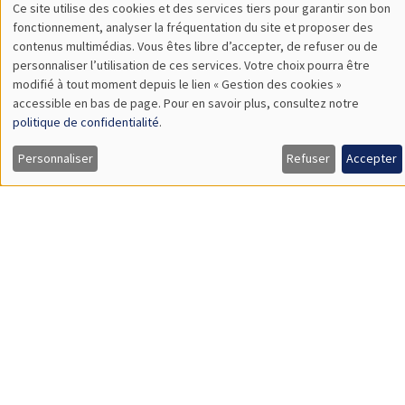
Ilyana Kuziemko
Princeton University
The Hidden Finances of Young Americans
SÉMINAIRES THÉMATIQUES
ECONOMIC THEORY SEMINAR
Îlot Bernard du Bois
Salle 17
Jeudi 18 juin 2026
12:00 à 13:00
Leonard Bocquet
University of Amsterdam
The Network Origin of Slow Labor Reallocation
Load More