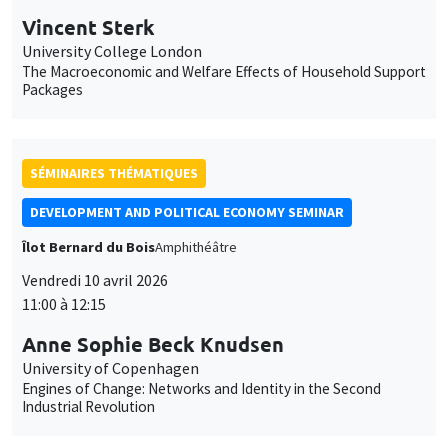
personnaliser l’utilisation de ces services. Votre choix pourra être
modifié à tout moment depuis le lien « Gestion des cookies »
données
accessible en bas de page. Pour en savoir plus, consultez notre
personnelles
politique de confidentialité
.
SÉMINAIRES THÉMATIQUES
et
Personnaliser
Refuser
Accepter
DEVELOPMENT AND POLITICAL ECONOMY SEMINAR
des
Îlot Bernard du Bois
Amphithéâtre
cookies
Vendredi 10 avril 2026
11:00 à 12:15
Anne Sophie Beck Knudsen
University of Copenhagen
Engines of Change: Networks and Identity in the Second
Industrial Revolution
SÉMINAIRES THÉMATIQUES
BIG DATA AND ECONOMETRICS SEMINAR