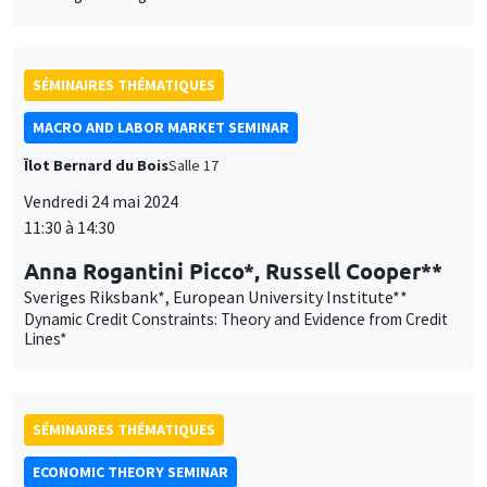
Vendredi 24 mai 2024
11:30 à 14:30
Anna Rogantini Picco*, Russell Cooper**
Sveriges Riksbank*, European University Institute**
Dynamic Credit Constraints: Theory and Evidence from Credit
Lines*
SÉMINAIRES THÉMATIQUES
ECONOMIC THEORY SEMINAR
Îlot Bernard du Bois
Salle 16
Vendredi 24 mai 2024
12:00 à 13:00
Ludovic Renou
Queen Mary University of London
Persuasion with Ambiguous Communication