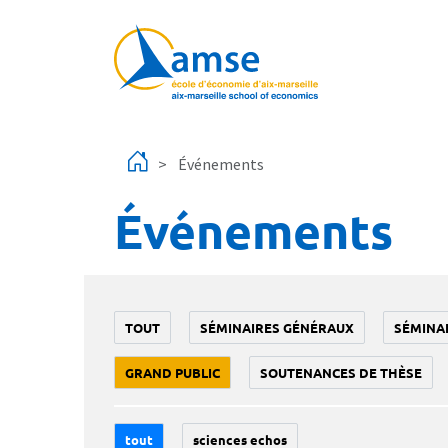
Aller au contenu principal
Événements
Événements
TOUT
SÉMINAIRES GÉNÉRAUX
SÉMINA
GRAND PUBLIC
SOUTENANCES DE THÈSE
tout
sciences echos