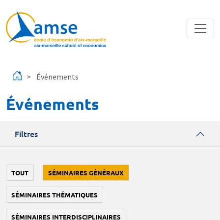
Aller au contenu principal
Événements
Événements
Filtres
TOUT
SÉMINAIRES GÉNÉRAUX
SÉMINAIRES THÉMATIQUES
SÉMINAIRES INTERDISCIPLINAIRES