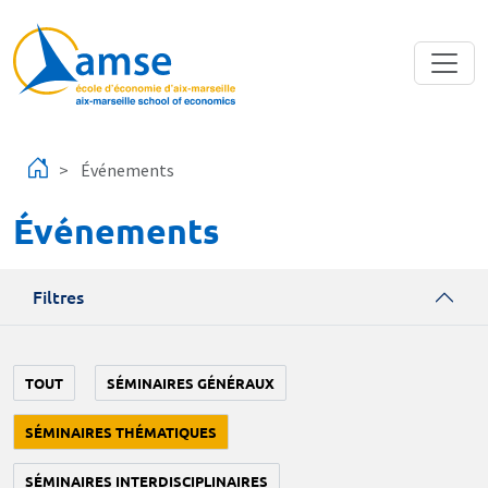
Aller au contenu principal
Événements
Événements
Filtres
TOUT
SÉMINAIRES GÉNÉRAUX
SÉMINAIRES THÉMATIQUES
SÉMINAIRES INTERDISCIPLINAIRES