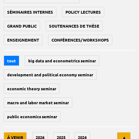
SÉMINAIRES INTERNES
POLICY LECTURES
GRAND PUBLIC
SOUTENANCES DE THÈSE
ENSEIGNEMENT
CONFÉRENCES/WORKSHOPS
tout
big data and econometrics seminar
development and political economy seminar
economic theory seminar
macro and labor market seminar
public economics seminar
Tri
À VENIR
2026
2025
2024
▲