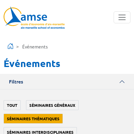
Aller au contenu principal
Événements
Événements
Filtres
TOUT
SÉMINAIRES GÉNÉRAUX
SÉMINAIRES THÉMATIQUES
SÉMINAIRES INTERDISCIPLINAIRES