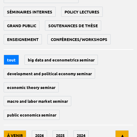
SÉMINAIRES INTERNES
POLICY LECTURES
GRAND PUBLIC
SOUTENANCES DE THÈSE
ENSEIGNEMENT
CONFÉRENCES/WORKSHOPS
tout
big data and econometrics seminar
development and political economy seminar
economic theory seminar
macro and labor market seminar
public economics seminar
Tri
À VENIR
2026
2025
2024
▲