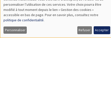
TBA
des
personnaliser l’utilisation de ces services. Votre choix pourra être
modifié à tout moment depuis le lien « Gestion des cookies »
données
accessible en bas de page. Pour en savoir plus, consultez notre
personnelles
politique de confidentialité
.
SÉMINAIRES GÉNÉRAUX
AMSE SEMINAR
et
Personnaliser
Refuser
Accepter
Îlot Bernard du Bois
Amphithéâtre
des
Lundi 9 novembre 2026
cookies
11:30 à 12:45
Amelie Schiprowski
University of Bonn
SÉMINAIRES GÉNÉRAUX
AMSE SEMINAR
Îlot Bernard du Bois
Amphithéâtre
Lundi 16 novembre 2026
11:30 à 12:45