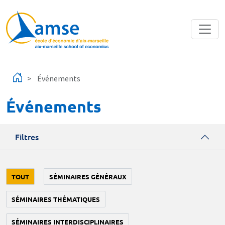
Aller au contenu principal
Événements
Événements
Filtres
TOUT
SÉMINAIRES GÉNÉRAUX
SÉMINAIRES THÉMATIQUES
SÉMINAIRES INTERDISCIPLINAIRES