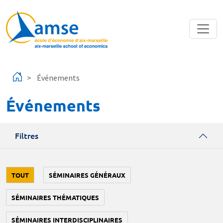
Aller au contenu principal
Événements
Événements
Filtres
TOUT
SÉMINAIRES GÉNÉRAUX
SÉMINAIRES THÉMATIQUES
SÉMINAIRES INTERDISCIPLINAIRES