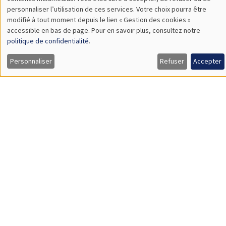
TBA
des
personnaliser l’utilisation de ces services. Votre choix pourra être
modifié à tout moment depuis le lien « Gestion des cookies »
données
accessible en bas de page. Pour en savoir plus, consultez notre
personnelles
politique de confidentialité
.
SÉMINAIRES GÉNÉRAUX
AMSE SEMINAR
et
Personnaliser
Refuser
Accepter
Îlot Bernard du Bois
Amphithéâtre
des
Lundi 9 novembre 2026
cookies
11:30 à 12:45
Amelie Schiprowski
University of Bonn
SÉMINAIRES GÉNÉRAUX
AMSE SEMINAR
Îlot Bernard du Bois
Amphithéâtre
Lundi 16 novembre 2026
11:30 à 12:45