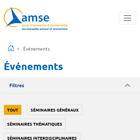
Aller au contenu principal
Événements
Événements
Filtres
TOUT
SÉMINAIRES GÉNÉRAUX
SÉMINAIRES THÉMATIQUES
SÉMINAIRES INTERDISCIPLINAIRES