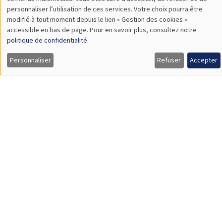
TBA
des
personnaliser l’utilisation de ces services. Votre choix pourra être
modifié à tout moment depuis le lien « Gestion des cookies »
données
accessible en bas de page. Pour en savoir plus, consultez notre
personnelles
politique de confidentialité
.
SÉMINAIRES GÉNÉRAUX
AMSE SEMINAR
et
Personnaliser
Refuser
Accepter
Îlot Bernard du Bois
Amphithéâtre
des
Lundi 9 novembre 2026
cookies
11:30 à 12:45
Amelie Schiprowski
University of Bonn
SÉMINAIRES GÉNÉRAUX
AMSE SEMINAR
Îlot Bernard du Bois
Amphithéâtre
Lundi 16 novembre 2026
11:30 à 12:45