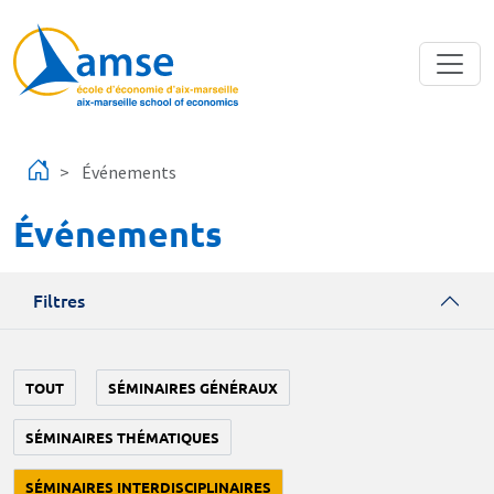
Aller au contenu principal
Événements
Événements
Filtres
TOUT
SÉMINAIRES GÉNÉRAUX
SÉMINAIRES THÉMATIQUES
SÉMINAIRES INTERDISCIPLINAIRES