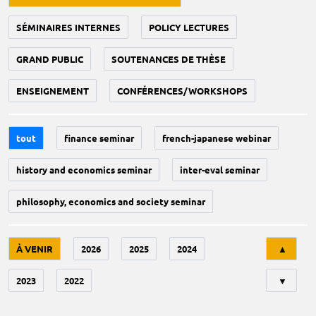
SÉMINAIRES INTERNES
POLICY LECTURES
GRAND PUBLIC
SOUTENANCES DE THÈSE
ENSEIGNEMENT
CONFÉRENCES/WORKSHOPS
tout
finance seminar
french-japanese webinar
history and economics seminar
inter-eval seminar
philosophy, economics and society seminar
Tri
À VENIR
2026
2025
2024
▲
2023
2022
▼