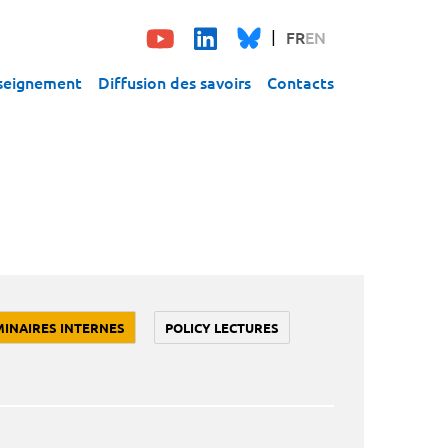
FR
EN
seignement
Diffusion des savoirs
Contacts
MINAIRES INTERNES
POLICY LECTURES