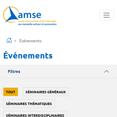
Aller au contenu principal
Événements
Événements
Filtres
TOUT
SÉMINAIRES GÉNÉRAUX
SÉMINAIRES THÉMATIQUES
SÉMINAIRES INTERDISCIPLINAIRES