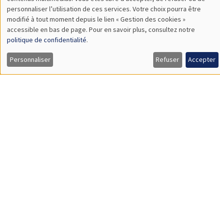
TBA
des
personnaliser l’utilisation de ces services. Votre choix pourra être
modifié à tout moment depuis le lien « Gestion des cookies »
données
accessible en bas de page. Pour en savoir plus, consultez notre
personnelles
politique de confidentialité
.
SÉMINAIRES GÉNÉRAUX
AMSE SEMINAR
et
Personnaliser
Refuser
Accepter
Îlot Bernard du Bois
Amphithéâtre
des
Lundi 9 novembre 2026
cookies
11:30 à 12:45
Amelie Schiprowski
University of Bonn
SÉMINAIRES GÉNÉRAUX
AMSE SEMINAR
Îlot Bernard du Bois
Amphithéâtre
Lundi 16 novembre 2026
11:30 à 12:45