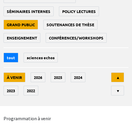
SÉMINAIRES INTERNES
POLICY LECTURES
GRAND PUBLIC
SOUTENANCES DE THÈSE
ENSEIGNEMENT
CONFÉRENCES/WORKSHOPS
tout
sciences echos
Tri
À VENIR
2026
2025
2024
▲
2023
2022
▼
Programmation à venir