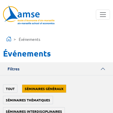
Aller au contenu principal
Événements
Événements
Filtres
TOUT
SÉMINAIRES GÉNÉRAUX
SÉMINAIRES THÉMATIQUES
SÉMINAIRES INTERDISCIPLINAIRES