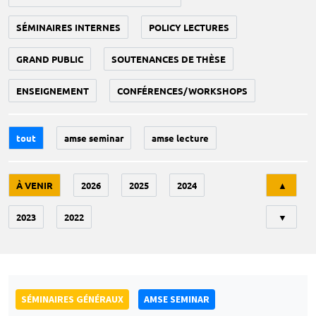
SÉMINAIRES INTERNES
POLICY LECTURES
GRAND PUBLIC
SOUTENANCES DE THÈSE
ENSEIGNEMENT
CONFÉRENCES/WORKSHOPS
tout
amse seminar
amse lecture
Tri
À VENIR
2026
2025
2024
▲
2023
2022
▼
SÉMINAIRES GÉNÉRAUX
AMSE SEMINAR