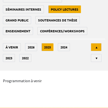
SÉMINAIRES INTERNES
POLICY LECTURES
GRAND PUBLIC
SOUTENANCES DE THÈSE
ENSEIGNEMENT
CONFÉRENCES/WORKSHOPS
Tri
À VENIR
2026
2025
2024
▲
2023
2022
▼
Programmation à venir