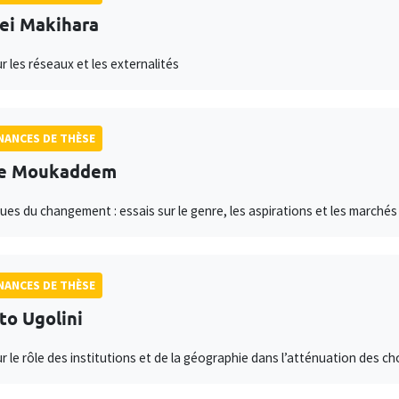
ei Makihara
r les réseaux et les externalités
ANCES DE THÈSE
ne Moukaddem
es du changement : essais sur le genre, les aspirations et les marché
ANCES DE THÈSE
to Ugolini
ur le rôle des institutions et de la géographie dans l’atténuation des c