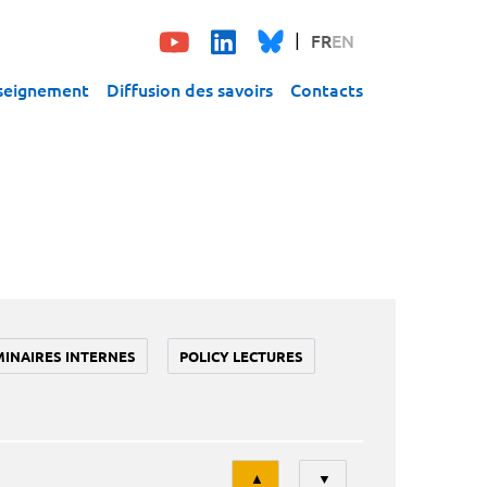
FR
EN
seignement
Diffusion des savoirs
Contacts
MINAIRES INTERNES
POLICY LECTURES
Tri
▲
▼