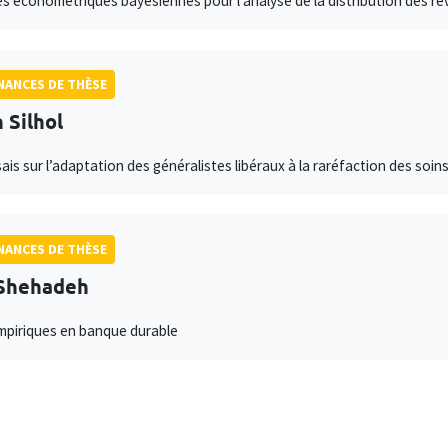
 économétriques bayésiennes pour l'analyse de la distribution des rev
ANCES DE THÈSE
 Silhol
sais sur l’adaptation des généralistes libéraux à la raréfaction des soin
ANCES DE THÈSE
 Shehadeh
mpiriques en banque durable