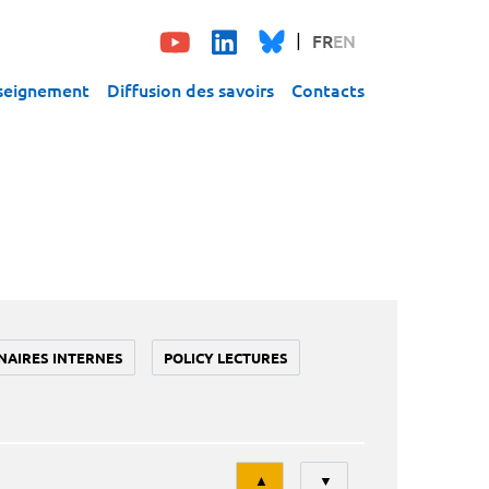
FR
EN
seignement
Diffusion des savoirs
Contacts
NAIRES INTERNES
POLICY LECTURES
Tri
▲
▼