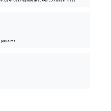
enus et de l'inégalité avec des données limitées
s primaires