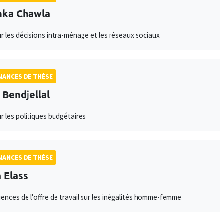
hka Chawla
ur les décisions intra-ménage et les réseaux sociaux
ANCES DE THÈSE
l Bendjellal
ur les politiques budgétaires
ANCES DE THÈSE
 Elass
nces de l'offre de travail sur les inégalités homme-femme