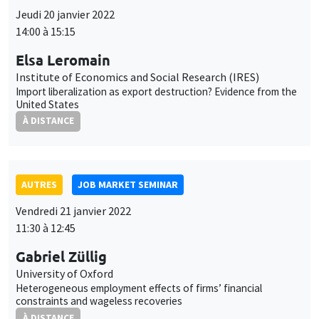
AUTRES
JOB MARKET SEMINAR
Vendredi 21 janvier 2022
11:30 à 12:45
Gabriel Züllig
University of Oxford
Heterogeneous employment effects of firms’ financial
constraints and wageless recoveries
À DISTANCE
AUTRES
JOB MARKET SEMINAR
Lundi 24 janvier 2022
11:30 à 12:45
Marco Fongoni
University of Strathclyde
Asymmetric reciprocity and the cyclical behaviour of wages,