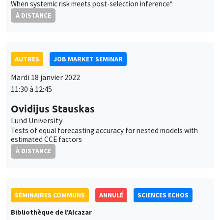
Lund University
Tests of equal forecasting accuracy for nested models with
estimated CCE factors
À DISTANCE
SÉMINAIRES COMMUNS
ANNULÉ
SCIENCES ECHOS
Bibliothèque de l'Alcazar
Mardi 18 janvier 2022
14:00 à 16:00
Intérêt général, intérêts particuliers et
démocratie
Charles Figuières
UNIQUEMENT EN FRANÇAIS