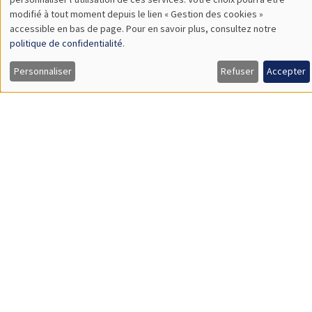
SÉMINAIRES INTERNES
PHD SEMINAR
MEGA
Salle Carine Nourry
Mardi 1 février 2022
11:00 à 11:45
Mykhailo Matvieiev
AMSE
Age-specific income risk and consumption over the life cycle
Load More
Job market
Retrouvez l'ensemble de nos candidats disponibles