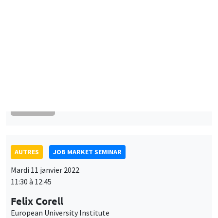
AUTRES
JOB MARKET SEMINAR
Mardi 11 janvier 2022
11:30 à 12:45
Felix Corell
European University Institute
Optimal bailouts and the doom loop with a financial network
À DISTANCE
SÉMINAIRES INTERDISCIPLINAIRES
FINANCE SEMINAR
MEGA
Salle Carine Nourry
Mardi 11 janvier 2022, 14:30
Xingwang Qian