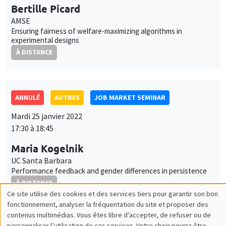
17:30 à 18:45
Maria Kogelnik
UC Santa Barbara
Performance feedback and gender differences in persistence
À DISTANCE
AUTRES
JOB MARKET SEMINAR
Jeudi 27 janvier 2022
11:30 à 12:45
Margaret Davenport
University of Lausanne
External asset positions, demography and life cycle portfolio
choice
À DISTANCE