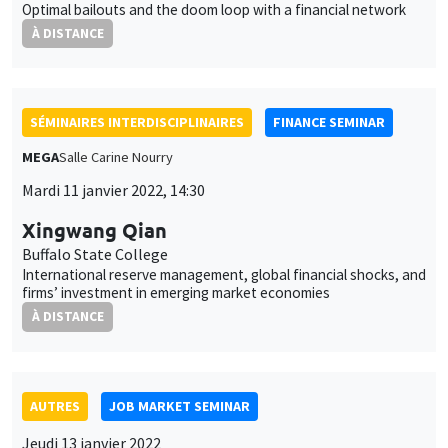
Buffalo State College
International reserve management, global financial shocks, and
firms’ investment in emerging market economies
À DISTANCE
AUTRES
JOB MARKET SEMINAR
Jeudi 13 janvier 2022
11:30 à 12:45
Vincent Delabastita
KU Leuven
Colluding against workers: Evidence from Belgium, 1845-1913
À DISTANCE
AUTRES
JOB MARKET SEMINAR