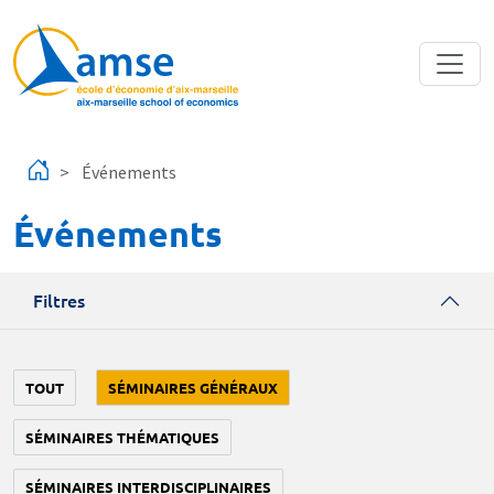
Aller au contenu principal
Événements
Événements
Filtres
TOUT
SÉMINAIRES GÉNÉRAUX
SÉMINAIRES THÉMATIQUES
SÉMINAIRES INTERDISCIPLINAIRES