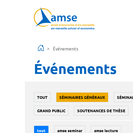
Aller au contenu principal
Événements
Événements
TOUT
SÉMINAIRES GÉNÉRAUX
SÉMINA
GRAND PUBLIC
SOUTENANCES DE THÈSE
tout
amse seminar
amse lecture