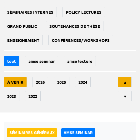
SÉMINAIRES INTERNES
POLICY LECTURES
GRAND PUBLIC
SOUTENANCES DE THÈSE
ENSEIGNEMENT
CONFÉRENCES/WORKSHOPS
tout
amse seminar
amse lecture
Tri
À VENIR
2026
2025
2024
▲
2023
2022
▼
SÉMINAIRES GÉNÉRAUX
AMSE SEMINAR