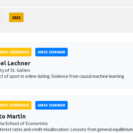
3
2022
IRES GÉNÉRAUX
AMSE SEMINAR
el Lechner
ty of St. Gallen
ct of sport in online dating: Evidence from causal machine learning
IRES GÉNÉRAUX
AMSE SEMINAR
to Martin
na School of Economics
interest rates and credit misallocation: Lessons from general equilibrium