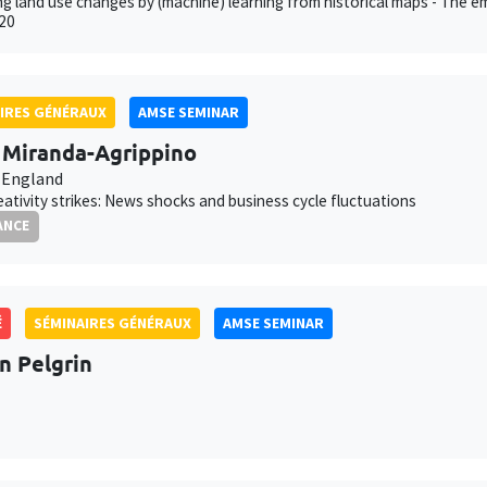
g land use changes by (machine) learning from historical maps - The em
20
IRES GÉNÉRAUX
AMSE SEMINAR
a Miranda-Agrippino
 England
ativity strikes: News shocks and business cycle fluctuations
ANCE
É
SÉMINAIRES GÉNÉRAUX
AMSE SEMINAR
an Pelgrin