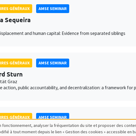
IRES GÉNÉRAUX
AMSE SEMINAR
a Sequeira
isplacement and human capital: Evidence from separated siblings
IRES GÉNÉRAUX
AMSE SEMINAR
rd Sturn
ität Graz
ve action, public accountability, and decentralization: a framework for
IRES GÉNÉRAUX
AMSE SEMINAR
bon fonctionnement, analyser la fréquentation du site et proposer des conte
ce Genicot
modifié à tout moment depuis le lien « Gestion des cookies » accessible en 
own University