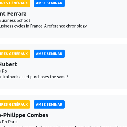
IRES GÉNÉRAUX
AMSE SEMINAR
nt Ferrara
usiness School
usiness cycles in France: A reference chronology
IRES GÉNÉRAUX
AMSE SEMINAR
Hubert
s Po
central bank asset purchases the same?
IRES GÉNÉRAUX
AMSE SEMINAR
e-Philippe Combes
s Po Paris