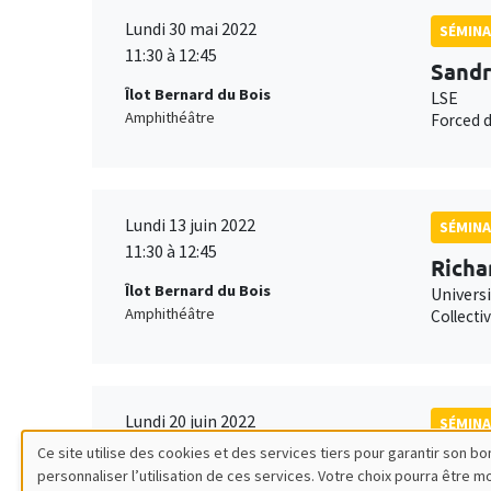
Lundi 30 mai 2022
SÉMINA
11:30 à 12:45
Sandr
Îlot Bernard du Bois
LSE
Amphithéâtre
Forced d
Lundi 13 juin 2022
SÉMINA
11:30 à 12:45
Richa
Îlot Bernard du Bois
Univers
Amphithéâtre
Collecti
Lundi 20 juin 2022
SÉMINA
11:30 à 12:45
Ce site utilise des cookies et des services tiers pour garantir son 
Garan
personnaliser l’utilisation de ces services. Votre choix pourra être 
Îlot Bernard du Bois
Georget