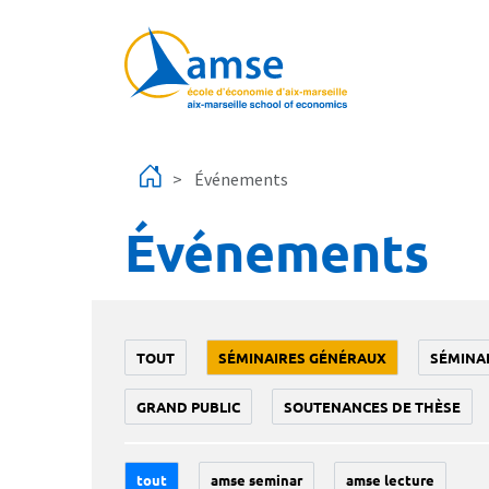
Aller au contenu principal
Événements
Événements
TOUT
SÉMINAIRES GÉNÉRAUX
SÉMINA
GRAND PUBLIC
SOUTENANCES DE THÈSE
tout
amse seminar
amse lecture