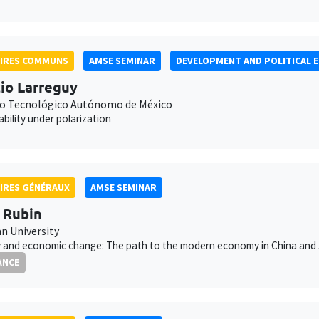
AIRES COMMUNS
AMSE SEMINAR
DEVELOPMENT AND POLITICAL 
io Larreguy
to Tecnológico Autónomo de México
bility under polarization
IRES GÉNÉRAUX
AMSE SEMINAR
 Rubin
 University
 and economic change: The path to the modern economy in China and
ANCE