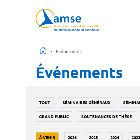
Aller au contenu principal
Événements
Événements
TOUT
SÉMINAIRES GÉNÉRAUX
SÉMINA
GRAND PUBLIC
SOUTENANCES DE THÈSE
À VENIR
2026
2025
2024
202