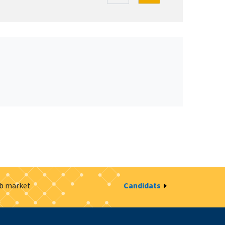
ob market
Candidats