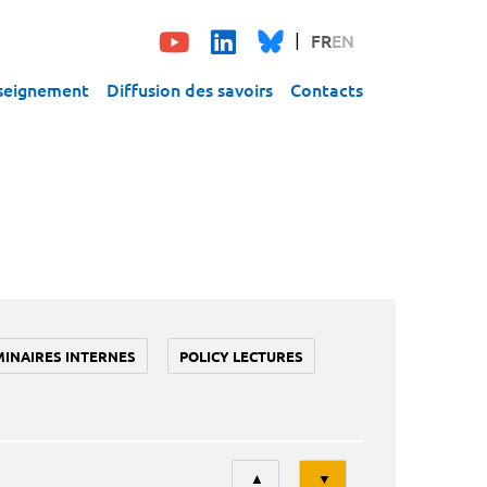
FR
EN
seignement
Diffusion des savoirs
Contacts
MINAIRES INTERNES
POLICY LECTURES
Tri
▲
▼