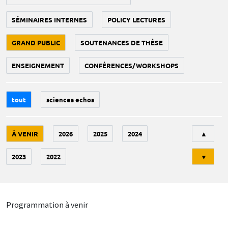
SÉMINAIRES INTERNES
POLICY LECTURES
GRAND PUBLIC
SOUTENANCES DE THÈSE
ENSEIGNEMENT
CONFÉRENCES/WORKSHOPS
tout
sciences echos
Tri
À VENIR
2026
2025
2024
▲
2023
2022
▼
Programmation à venir