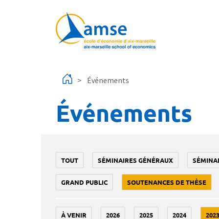
Aller au contenu principal
Événements
Événements
TOUT
SÉMINAIRES GÉNÉRAUX
SÉMINA
GRAND PUBLIC
SOUTENANCES DE THÈSE
À VENIR
2026
2025
2024
202