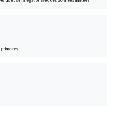
enus et de l'inégalité avec des données limitées
s primaires