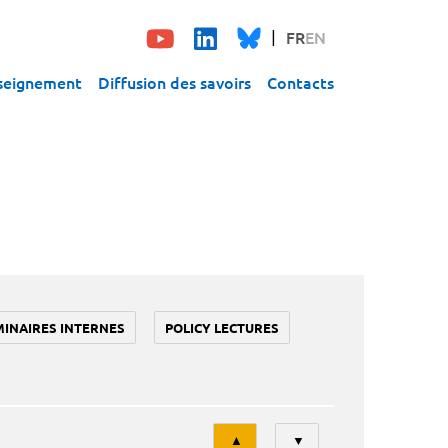
FR
EN
seignement
Diffusion des savoirs
Contacts
MINAIRES INTERNES
POLICY LECTURES
Tri
▲
▼