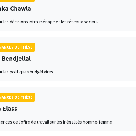
hka Chawla
ur les décisions intra-ménage et les réseaux sociaux
ANCES DE THÈSE
l Bendjellal
ur les politiques budgétaires
ANCES DE THÈSE
 Elass
nces de l'offre de travail sur les inégalités homme-femme