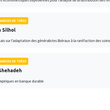
 économétriques bayésiennes pour l'analyse de la distribution des rev
ANCES DE THÈSE
 Silhol
sais sur l’adaptation des généralistes libéraux à la raréfaction des soin
ANCES DE THÈSE
 Shehadeh
mpiriques en banque durable