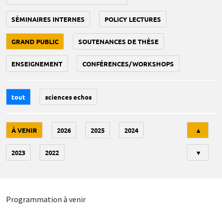
SÉMINAIRES INTERNES
POLICY LECTURES
GRAND PUBLIC
SOUTENANCES DE THÈSE
ENSEIGNEMENT
CONFÉRENCES/WORKSHOPS
tout
sciences echos
Tri
À VENIR
2026
2025
2024
▲
2023
2022
▼
Programmation à venir