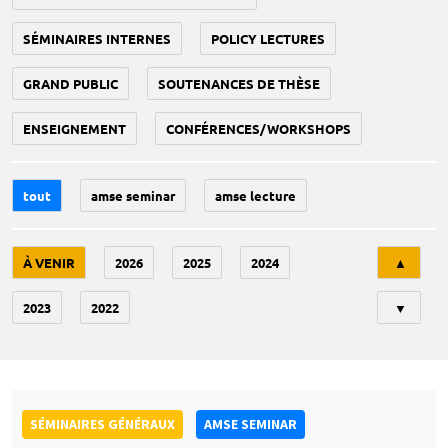
SÉMINAIRES INTERNES
POLICY LECTURES
GRAND PUBLIC
SOUTENANCES DE THÈSE
ENSEIGNEMENT
CONFÉRENCES/WORKSHOPS
tout
amse seminar
amse lecture
Tri
À VENIR
2026
2025
2024
▲
2023
2022
▼
SÉMINAIRES GÉNÉRAUX
AMSE SEMINAR