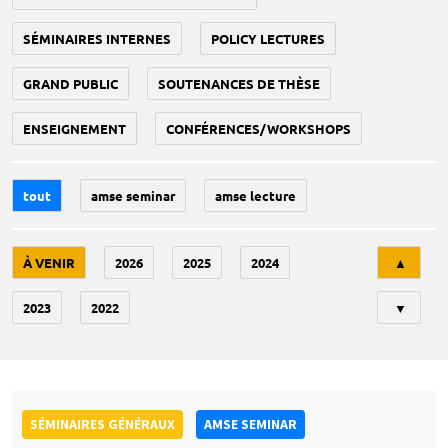
SÉMINAIRES INTERNES
POLICY LECTURES
GRAND PUBLIC
SOUTENANCES DE THÈSE
ENSEIGNEMENT
CONFÉRENCES/WORKSHOPS
tout
amse seminar
amse lecture
Tri
À VENIR
2026
2025
2024
▲
2023
2022
▼
SÉMINAIRES GÉNÉRAUX
AMSE SEMINAR