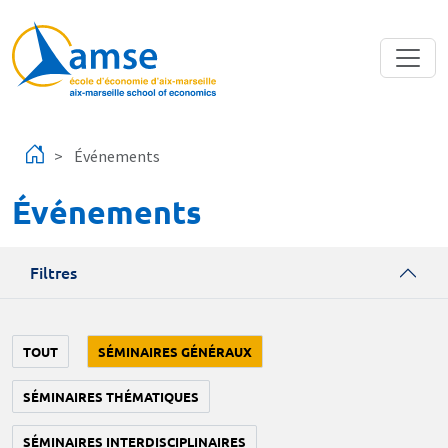
Aller au contenu principal
Événements
Événements
Filtres
TOUT
SÉMINAIRES GÉNÉRAUX
SÉMINAIRES THÉMATIQUES
SÉMINAIRES INTERDISCIPLINAIRES