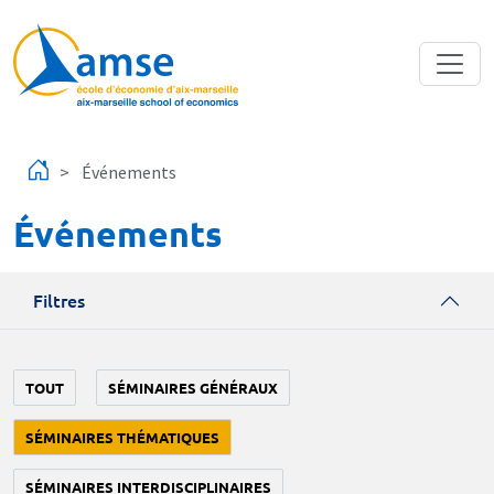
Aller au contenu principal
Événements
Événements
Filtres
TOUT
SÉMINAIRES GÉNÉRAUX
SÉMINAIRES THÉMATIQUES
SÉMINAIRES INTERDISCIPLINAIRES