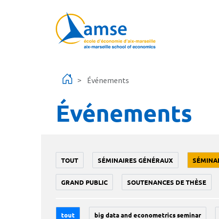
Aller au contenu principal
Événements
Événements
TOUT
SÉMINAIRES GÉNÉRAUX
SÉMINA
GRAND PUBLIC
SOUTENANCES DE THÈSE
tout
big data and econometrics seminar