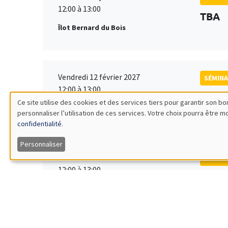
12:00 à 13:00
TBA
Îlot Bernard du Bois
Vendredi 12 février 2027
SÉMINA
12:00 à 13:00
TBA
Ce site utilise des cookies et des services tiers pour garantir son 
Îlot Bernard du Bois
personnaliser l’utilisation de ces services. Votre choix pourra être 
Utilisation
confidentialité
.
des
Personnaliser
Vendredi 19 mars 2027
SÉMINA
données
12:00 à 13:00
TBA
Îlot Bernard du Bois
personnelles
et