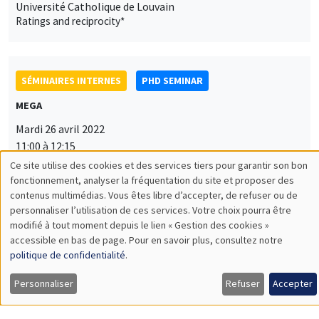
Université Catholique de Louvain
Ratings and reciprocity*
SÉMINAIRES INTERNES
PHD SEMINAR
MEGA
Mardi 26 avril 2022
11:00 à 12:15
Ce site utilise des cookies et des services tiers pour garantir son bon
Mathias Silva Vazquez*, Tizie Bene**
Utilisation
fonctionnement, analyser la fréquentation du site et proposer des
AMSE
contenus multimédias. Vous êtes libre d’accepter, de refuser ou de
des
A workflow for Bayesian inference on income distributions
personnaliser l’utilisation de ces services. Votre choix pourra être
accounting for high-income data issues*
modifié à tout moment depuis le lien « Gestion des cookies »
données
accessible en bas de page. Pour en savoir plus, consultez notre
personnelles
politique de confidentialité
.
et
SÉMINAIRES INTERNES
PHD SEMINAR
Personnaliser
Refuser
Accepter
des
Îlot Bernard du Bois
Salle 21