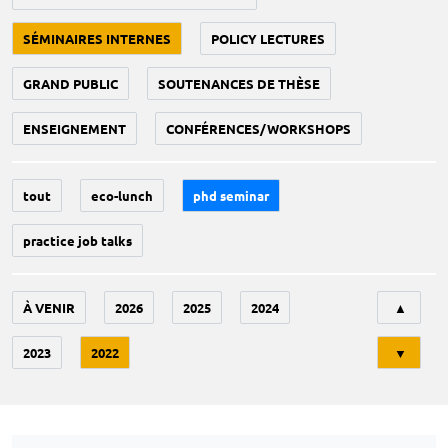
SÉMINAIRES INTERNES
POLICY LECTURES
GRAND PUBLIC
SOUTENANCES DE THÈSE
ENSEIGNEMENT
CONFÉRENCES/WORKSHOPS
tout
eco-lunch
phd seminar
practice job talks
Tri
À VENIR
2026
2025
2024
▲
2023
2022
▼