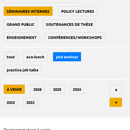
SÉMINAIRES INTERNES
POLICY LECTURES
GRAND PUBLIC
SOUTENANCES DE THÈSE
ENSEIGNEMENT
CONFÉRENCES/WORKSHOPS
tout
eco-lunch
phd seminar
practice job talks
Tri
À VENIR
2026
2025
2024
▲
2023
2022
▼
Programmation à venir