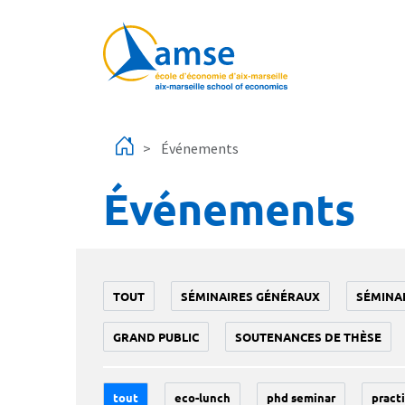
Aller au contenu principal
Événements
Événements
TOUT
SÉMINAIRES GÉNÉRAUX
SÉMINA
GRAND PUBLIC
SOUTENANCES DE THÈSE
tout
eco-lunch
phd seminar
practi