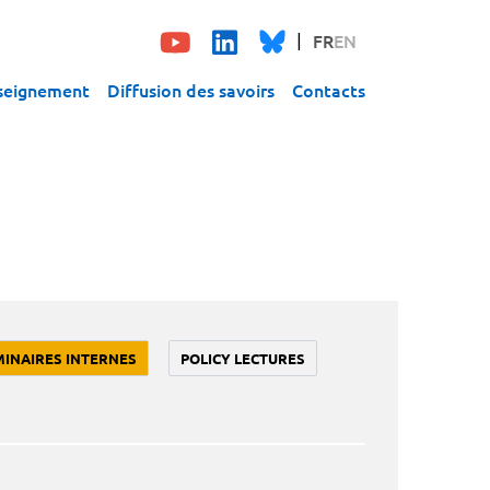
FR
EN
seignement
Diffusion des savoirs
Contacts
MINAIRES INTERNES
POLICY LECTURES