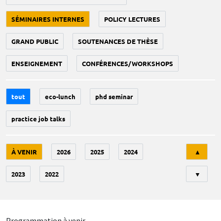
SÉMINAIRES INTERNES
POLICY LECTURES
GRAND PUBLIC
SOUTENANCES DE THÈSE
ENSEIGNEMENT
CONFÉRENCES/WORKSHOPS
tout
eco-lunch
phd seminar
practice job talks
Tri
À VENIR
2026
2025
2024
▲
2023
2022
▼
Programmation à venir