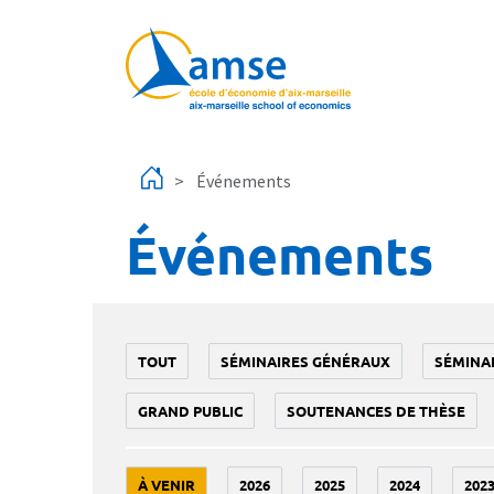
Aller au contenu principal
Événements
Événements
TOUT
SÉMINAIRES GÉNÉRAUX
SÉMINA
GRAND PUBLIC
SOUTENANCES DE THÈSE
À VENIR
2026
2025
2024
202