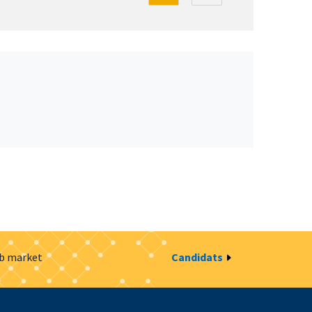
ob market
Candidats