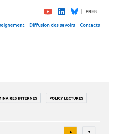
FR
EN
seignement
Diffusion des savoirs
Contacts
MINAIRES INTERNES
POLICY LECTURES
Tri
▲
▼