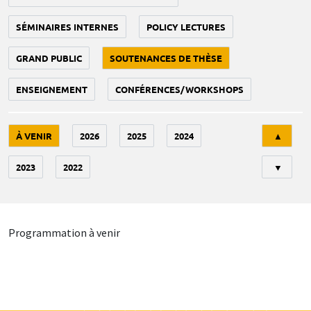
SÉMINAIRES INTERNES
POLICY LECTURES
GRAND PUBLIC
SOUTENANCES DE THÈSE
ENSEIGNEMENT
CONFÉRENCES/WORKSHOPS
Tri
À VENIR
2026
2025
2024
▲
2023
2022
▼
Programmation à venir