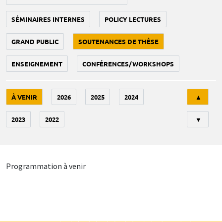
SÉMINAIRES INTERNES
POLICY LECTURES
GRAND PUBLIC
SOUTENANCES DE THÈSE
ENSEIGNEMENT
CONFÉRENCES/WORKSHOPS
Tri
À VENIR
2026
2025
2024
▲
2023
2022
▼
Programmation à venir