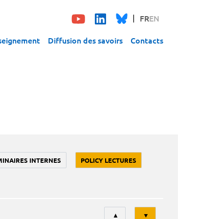
FR
EN
seignement
Diffusion des savoirs
Contacts
MINAIRES INTERNES
POLICY LECTURES
Tri
▲
▼