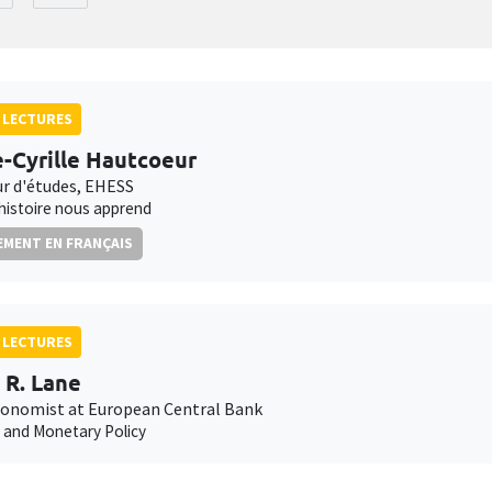
 LECTURES
e-Cyrille Hautcoeur
ur d'études, EHESS
'histoire nous apprend
MENT EN FRANÇAIS
 LECTURES
p R. Lane
conomist at European Central Bank
n and Monetary Policy