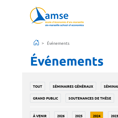
Aller au contenu principal
Événements
Événements
TOUT
SÉMINAIRES GÉNÉRAUX
SÉMINA
GRAND PUBLIC
SOUTENANCES DE THÈSE
À VENIR
2026
2025
2024
202