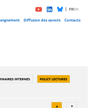
FR
EN
seignement
Diffusion des savoirs
Contacts
MINAIRES INTERNES
POLICY LECTURES
Tri
▲
▼