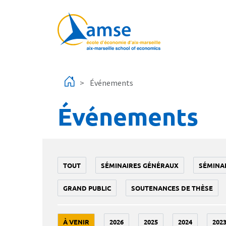
Aller au contenu principal
Événements
Événements
TOUT
SÉMINAIRES GÉNÉRAUX
SÉMINA
GRAND PUBLIC
SOUTENANCES DE THÈSE
À VENIR
2026
2025
2024
202