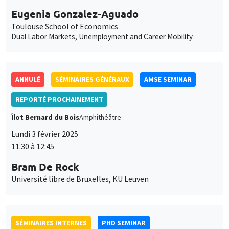
personnelles
et
Personnaliser
Refuser
Accepter
des
ANNULÉ
SÉMINAIRES GÉNÉRAUX
AMSE SEMINAR
cookies
REPORTÉ PROCHAINEMENT
Îlot Bernard du Bois
Amphithéâtre
Lundi 3 février 2025
11:30 à 12:45
Bram De Rock
Université libre de Bruxelles, KU Leuven
SÉMINAIRES INTERNES
PHD SEMINAR
Îlot Bernard du Bois
Amphithéâtre
Mardi 4 février 2025
11:00 à 12:30