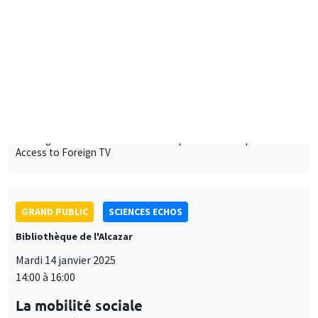
14:00 à 15:30
Damiano Argan
Luiss Department of Economics and Finance
Plurilingualism and Brain Drain: Unexpected Consequences of
Access to Foreign TV
GRAND PUBLIC
SCIENCES ECHOS
Bibliothèque de l'Alcazar
Mardi 14 janvier 2025
14:00 à 16:00
La mobilité sociale
Cecilia García - Peñalosa
UNIQUEMENT EN FRANÇAIS