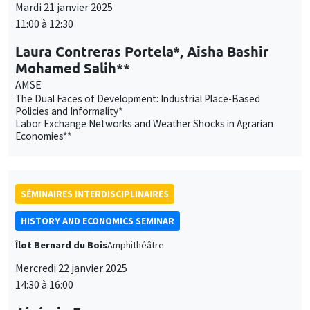
Mohamed Salih**
AMSE
The Dual Faces of Development: Industrial Place-Based
Policies and Informality*
Labor Exchange Networks and Weather Shocks in Agrarian
Economies**
SÉMINAIRES INTERDISCIPLINAIRES
HISTORY AND ECONOMICS SEMINAR
Îlot Bernard du Bois
Amphithéâtre
Mercredi 22 janvier 2025
14:30 à 16:00
Jérémie Foa
Aix-Marseille Université, TELEMMe
Survivre. Une histoire des guerres de religion