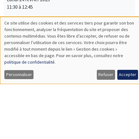
Firms’ Inflation and Wage Expectations in Times of High
Inflation
SÉMINAIRES INTERNES
PHD SEMINAR
MEGA
Salle Carine Nourry
Mardi 25 février 2025
11:00 à 12:30
Mariya Sakharova*, Tom Gargani**
AMSE
Collusion, Elites and Foreign Entities: The Case of Late Tsarist
Russia*
Hammond Transfers and Ordinal Inequality Measurement**
SÉMINAIRES THÉMATIQUES