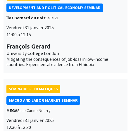
Vendredi 31 janvier 2025
11:00 à 12:15
François Gerard
University College London
Mitigating the consequences of job-loss in low-income
countries: Experimental evidence from Ethiopia
SÉMINAIRES THÉMATIQUES
MACRO AND LABOR MARKET SEMINAR
MEGA
Salle Carine Nourry
Vendredi 31 janvier 2025
Ce site utilise des cookies et des services tiers pour garantir son bon
Utilisation
fonctionnement, analyser la fréquentation du site et proposer des
12:30 à 13:30
contenus multimédias. Vous êtes libre d’accepter, de refuser ou de
des
Eugenia Gonzalez-Aguado
personnaliser l’utilisation de ces services. Votre choix pourra être
modifié à tout moment depuis le lien « Gestion des cookies »
données
Toulouse School of Economics
accessible en bas de page. Pour en savoir plus, consultez notre
Dual Labor Markets, Unemployment and Career Mobility
politique de confidentialité
.