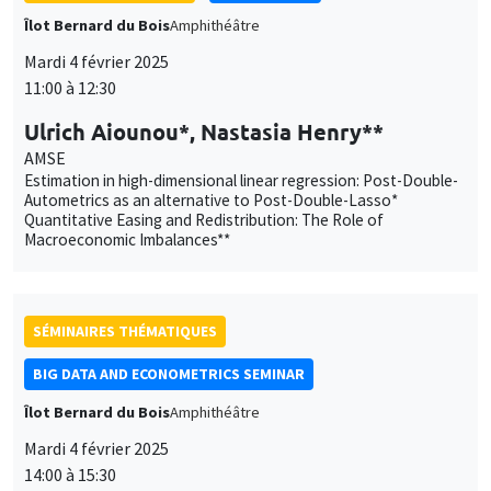
Ulrich Aiounou*, Nastasia Henry**
AMSE
Estimation in high-dimensional linear regression: Post-Double-
Autometrics as an alternative to Post-Double-Lasso*
Quantitative Easing and Redistribution: The Role of
Macroeconomic Imbalances**
SÉMINAIRES THÉMATIQUES
BIG DATA AND ECONOMETRICS SEMINAR
Îlot Bernard du Bois
Amphithéâtre
Mardi 4 février 2025
14:00 à 15:30
Sébastien Saurin
Université d'Orléans
The Fairness of Credit Scoring Models