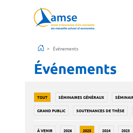
Aller au contenu principal
Événements
Événements
TOUT
SÉMINAIRES GÉNÉRAUX
SÉMINAI
GRAND PUBLIC
SOUTENANCES DE THÈSE
À VENIR
2026
2025
2024
2023