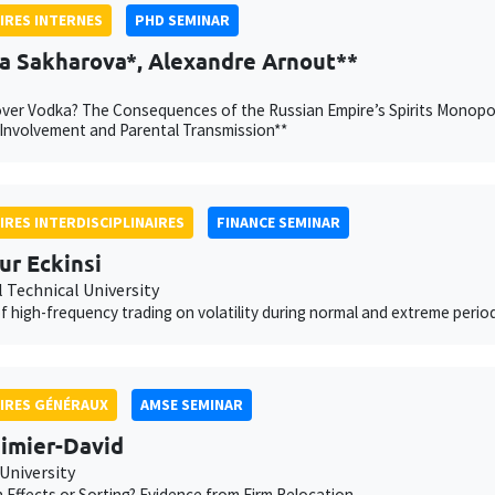
IRES INTERNES
PHD SEMINAR
a Sakharova*, Alexandre Arnout**
over Vodka? The Consequences of the Russian Empire’s Spirits Monopo
l Involvement and Parental Transmission**
IRES INTERDISCIPLINAIRES
FINANCE SEMINAR
r Eckinsi
 Technical University
f high-frequency trading on volatility during normal and extreme perio
IRES GÉNÉRAUX
AMSE SEMINAR
Nimier-David
University
 Effects or Sorting? Evidence from Firm Relocation