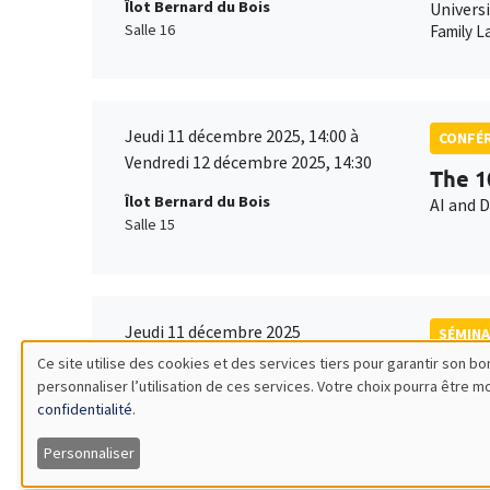
Îlot Bernard du Bois
Univers
Salle 16
Family L
Jeudi 11 décembre 2025, 14:00 à
CONFÉ
Vendredi 12 décembre 2025, 14:30
The 1
Îlot Bernard du Bois
AI and 
Salle 15
Jeudi 11 décembre 2025
SÉMINA
12:00 à 13:00
Ce site utilise des cookies et des services tiers pour garantir son 
Gaëta
personnaliser l’utilisation de ces services. Votre choix pourra être 
Utilisation
MEGA
AMSE
confidentialité
.
Salle Carine Nourry
Allocati
des
Personnaliser