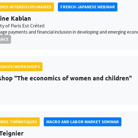
IRES INTERDISCIPLINAIRES
FRENCH-JAPANESE WEBINAR
ine Kablan
ty of Paris Est Créteil
wage payments and financial inclusion in developing and emerging eco
ANCE
RENCES/WORKSHOPS
hop "The economics of women and children"
IRES THÉMATIQUES
MACRO AND LABOR MARKET SEMINAR
Teignier