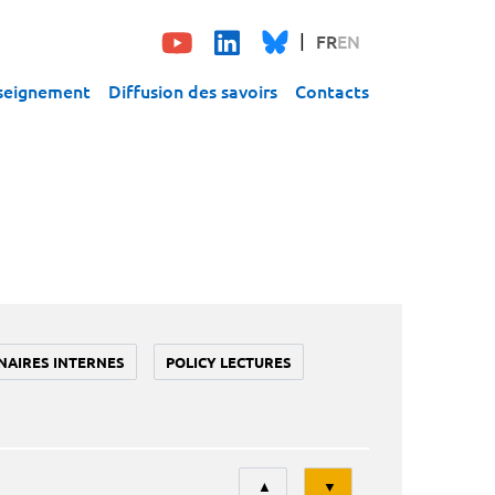
FR
EN
seignement
Diffusion des savoirs
Contacts
NAIRES INTERNES
POLICY LECTURES
Tri
▲
▼