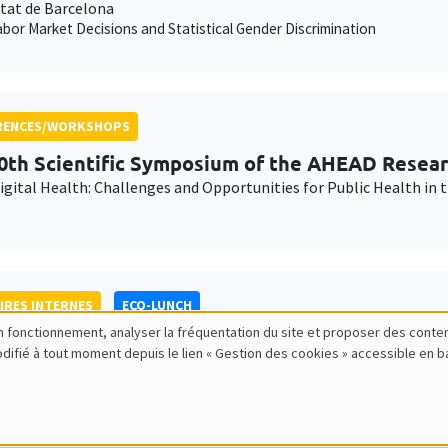
itat de Barcelona
abor Market Decisions and Statistical Gender Discrimination
RENCES/WORKSHOPS
0th Scientific Symposium of the AHEAD Resea
Digital Health: Challenges and Opportunities for Public Health i
IRES INTERNES
ECO-LUNCH
bon fonctionnement, analyser la fréquentation du site et proposer des conte
n Fournier
modifié à tout moment depuis le lien « Gestion des cookies » accessible en 
ng Communication Time in Electoral Competition