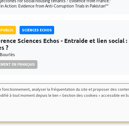
jectories for social housing tenants ? Evidence from France.*
in Action: Evidence from Anti-Corruption Trials in Pakistan**
PUBLIC
SCIENCES ECHOS
rence Sciences Echos - Entraide et lien social :
es ?
Bourlès
MENT EN FRANÇAIS
bon fonctionnement, analyser la fréquentation du site et proposer des conte
IRES THÉMATIQUES
DEVELOPMENT AND POLITICAL ECONOMY SEMI
modifié à tout moment depuis le lien « Gestion des cookies » accessible en 
ois Gerard
ity College London
ng the consequences of job-loss in low-income countries: Experimental