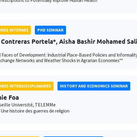
rescriptions to Potentially Improve Human Health
IRES INTERNES
PHD SEMINAR
 Contreras Portela*, Aisha Bashir Mohamed Sal
 Faces of Development: Industrial Place-Based Policies and Informalit
xchange Networks and Weather Shocks in Agrarian Economies**
IRES INTERDISCIPLINAIRES
HISTORY AND ECONOMICS SEMINAR
ie Foa
seille Université, TELEMMe
. Une histoire des guerres de religion