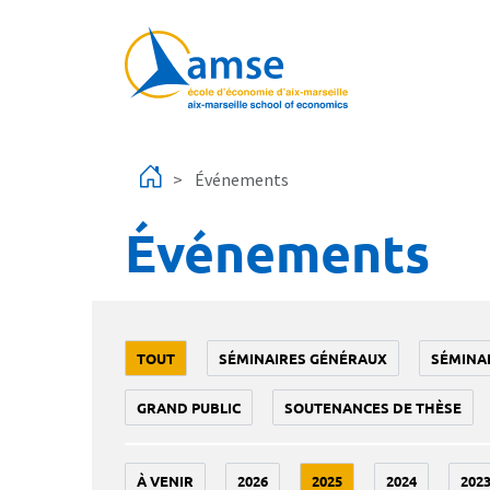
Aller au contenu principal
Événements
Événements
TOUT
SÉMINAIRES GÉNÉRAUX
SÉMINA
GRAND PUBLIC
SOUTENANCES DE THÈSE
À VENIR
2026
2025
2024
202