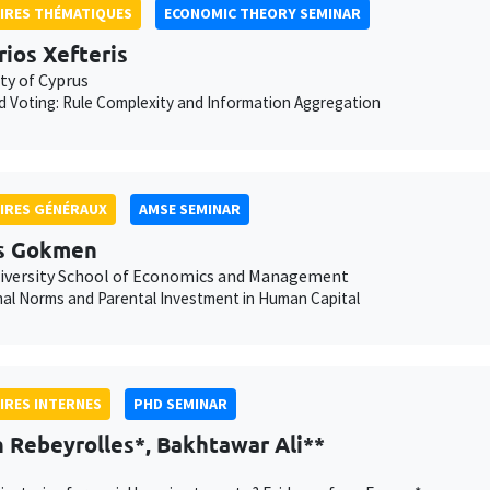
IRES THÉMATIQUES
ECONOMIC THEORY SEMINAR
rios Xefteris
ty of Cyprus
 Voting: Rule Complexity and Information Aggregation
IRES GÉNÉRAUX
AMSE SEMINAR
s Gokmen
iversity School of Economics and Management
nal Norms and Parental Investment in Human Capital
IRES INTERNES
PHD SEMINAR
 Rebeyrolles*, Bakhtawar Ali**