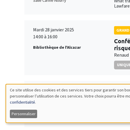
Salle Carine Nourry
What tra
Lawfare 
Mardi 28 janvier 2025
GRAND 
14:00 à 16:00
Confé
risqu
Bibliothèque de l'Alcazar
Renaud 
UNIQUE
Ce site utilise des cookies et des services tiers pour garantir son 
Vendredi 31 janvier 2025
SÉMINA
personnaliser l’utilisation de ces services. Votre choix pourra être 
11:00 à 12:15
Utilisation
Franç
confidentialité
.
Îlot Bernard du Bois
Univers
des
Salle 21
Personnaliser
Mitigati
données