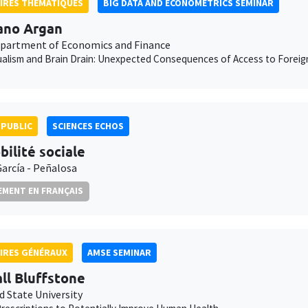
IRES THÉMATIQUES
BIG DATA AND ECONOMETRICS SEMINAR
ano Argan
epartment of Economics and Finance
gualism and Brain Drain: Unexpected Consequences of Access to Foreig
PUBLIC
SCIENCES ECHOS
bilité sociale
García - Peñalosa
MENT EN FRANÇAIS
IRES GÉNÉRAUX
AMSE SEMINAR
ll Bluffstone
d State University