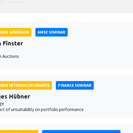
IRES GÉNÉRAUX
AMSE SEMINAR
 Finster
e Auctions
IRES INTERDISCIPLINAIRES
FINANCE SEMINAR
ges Hübner
ge
ct of unsuitability on portfolio performance