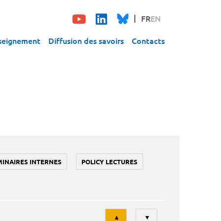
FR
EN
seignement
Diffusion des savoirs
Contacts
MINAIRES INTERNES
POLICY LECTURES
Tri
▲
▼