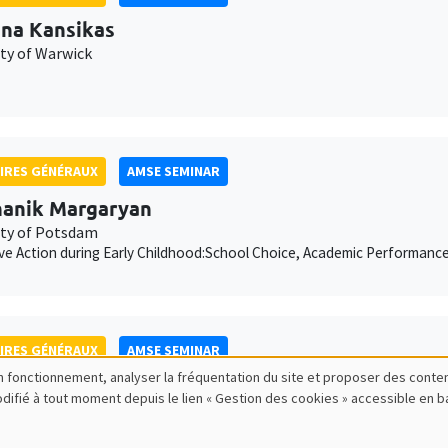
ina Kansikas
ity of Warwick
IRES GÉNÉRAUX
AMSE SEMINAR
anik Margaryan
ity of Potsdam
ive Action during Early Childhood:School Choice, Academic Performanc
IRES GÉNÉRAUX
AMSE SEMINAR
bon fonctionnement, analyser la fréquentation du site et proposer des conte
ois Salanié
modifié à tout moment depuis le lien « Gestion des cookies » accessible en 
ess to Undercutting and Competitive Outcomes