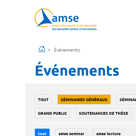
Aller au contenu principal
Événements
Événements
TOUT
SÉMINAIRES GÉNÉRAUX
SÉMINA
GRAND PUBLIC
SOUTENANCES DE THÈSE
tout
amse seminar
amse lecture