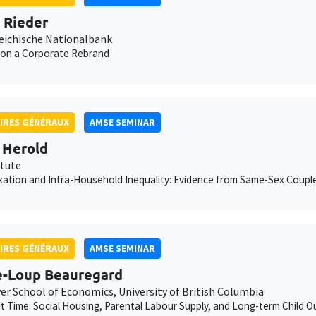
n Rieder
eichische Nationalbank
 on a Corporate Rebrand
IRES GÉNÉRAUX
AMSE SEMINAR
 Herold
itute
xation and Intra-Household Inequality: Evidence from Same-Sex Coupl
IRES GÉNÉRAUX
AMSE SEMINAR
e-Loup Beauregard
er School of Economics, University of British Columbia
ut Time: Social Housing, Parental Labour Supply, and Long-term Child 