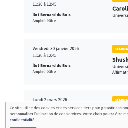
11:30 à 12:45
Carol
Îlot Bernard du Bois
Univers
Amphithéâtre
Vendredi 30 janvier 2026
SÉMINA
11:30 à 12:45
Shush
Îlot Bernard du Bois
Univers
Amphithéâtre
Affirmat
Lundi 2 mars 2026
SÉMINA
11:30 à 12:45
Ce site utilise des cookies et des services tiers pour garantir son 
Franç
personnaliser l’utilisation de ces services. Votre choix pourra être 
Utilisation
Îlot Bernard du Bois
TSE
confidentialité
.
Amphithéâtre
Robustn