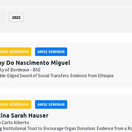
3
2022
IRES GÉNÉRAUX
AMSE SEMINAR
y Do Nascimento Miguel
ity of Bordeaux - BSE
le-Edged Sword of Social Transfers: Evidence from Ethiopia
IRES GÉNÉRAUX
AMSE SEMINAR
tina Sarah Hauser
o Carlo Alberto
g Institutional Trust to Encourage Organ Donation: Evidence from a Ra