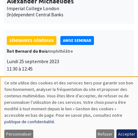
Alexander Michaelides
Imperial College London
(In)dependent Central Banks
SÉMINAIRES GÉNÉRAUX
AMSE SEMINAR
Îlot Bernard du Bois
Amphithéâtre
Lundi 25 septembre 2023
11:30 à 12:45
Armon Rezai
Ce site utilise des cookies et des services tiers pour garantir son bon
Vienna University of Economics and Business
Utilisation
fonctionnement, analyser la fréquentation du site et proposer des
Optimal Carbon Taxation and Income Distribution: Trading off
contenus multimédias. Vous êtes libre d’accepter, de refuser ou de
des
emission cuts, equity, and efficiency
personnaliser l’utilisation de ces services. Votre choix pourra être
modifié à tout moment depuis le lien « Gestion des cookies »
données
accessible en bas de page. Pour en savoir plus, consultez notre
personnelles
politique de confidentialité
.
SÉMINAIRES GÉNÉRAUX
AMSE SEMINAR
et
Personnaliser
Refuser
Accepter
Îlot Bernard du Bois
Amphithéâtre