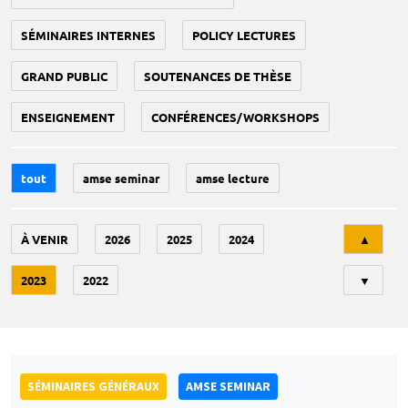
SÉMINAIRES INTERNES
POLICY LECTURES
GRAND PUBLIC
SOUTENANCES DE THÈSE
ENSEIGNEMENT
CONFÉRENCES/WORKSHOPS
tout
amse seminar
amse lecture
Tri
À VENIR
2026
2025
2024
▲
2023
2022
▼
SÉMINAIRES GÉNÉRAUX
AMSE SEMINAR