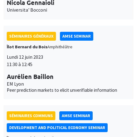
Nicola Gennaioli
Universita' Bocconi
SÉMINAIRES GÉNÉRAUX
AMSE SEMINAR
Îlot Bernard du Bois
Amphithéâtre
Lundi 12 juin 2023
11:30 à 12:45
Aurélien Baillon
EM Lyon
Peer prediction markets to elicit unverifiable information
SÉMINAIRES COMMUNS
AMSE SEMINAR
DEVELOPMENT AND POLITICAL ECONOMY SEMINAR