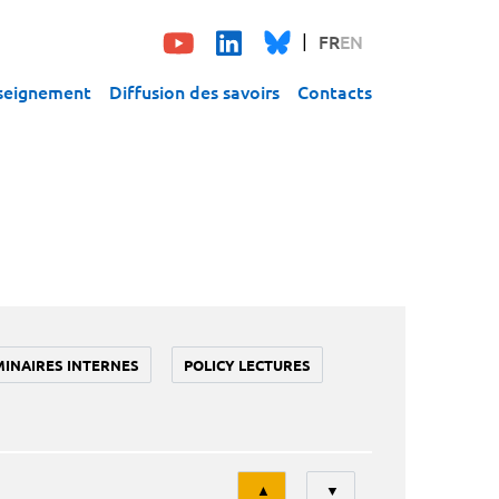
FR
EN
seignement
Diffusion des savoirs
Contacts
MINAIRES INTERNES
POLICY LECTURES
Tri
▲
▼