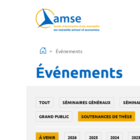
Aller au contenu principal
Événements
Événements
TOUT
SÉMINAIRES GÉNÉRAUX
SÉMINA
GRAND PUBLIC
SOUTENANCES DE THÈSE
À VENIR
2026
2025
2024
202