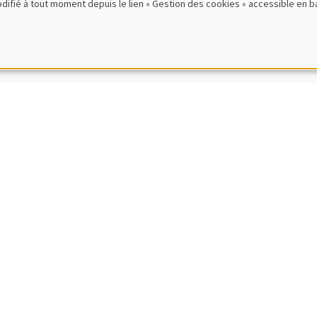
modifié à tout moment depuis le lien « Gestion des cookies » accessible en 
rence Sciences Echos : Progrès technique et int
oucekkine
MENT EN FRANÇAIS
PUBLIC
s particulier et ancien du débat entre impôt et
 Gentier
MENT EN FRANÇAIS
PUBLIC
SCIENCES ECHOS
rence Sciences Echos : Les crises économiques
oilly