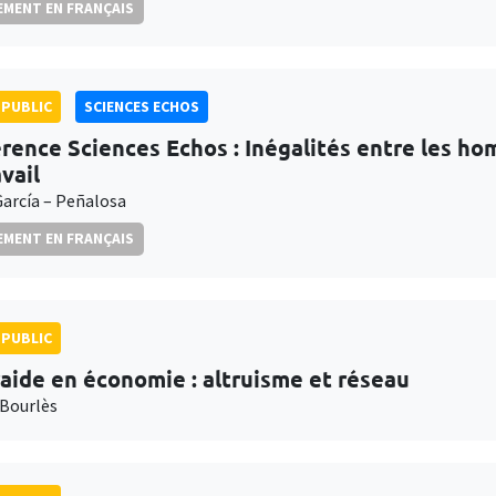
MENT EN FRANÇAIS
PUBLIC
SCIENCES ECHOS
rence Sciences Echos : Inégalités entre les h
vail
García – Peñalosa
MENT EN FRANÇAIS
PUBLIC
raide en économie : altruisme et réseau
Bourlès