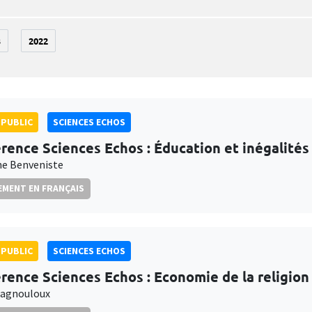
3
2022
PUBLIC
SCIENCES ECHOS
rence Sciences Echos : Éducation et inégalités
e Benveniste
MENT EN FRANÇAIS
PUBLIC
SCIENCES ECHOS
rence Sciences Echos : Economie de la religion
Magnouloux