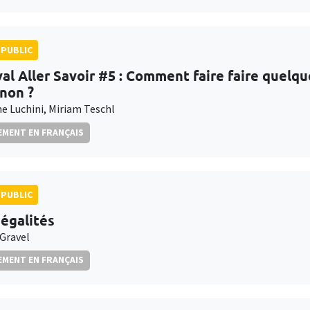
PUBLIC
val Aller Savoir #5 : Comment faire faire quelqu
inon ?
e Luchini, Miriam Teschl
MENT EN FRANÇAIS
PUBLIC
négalités
 Gravel
MENT EN FRANÇAIS