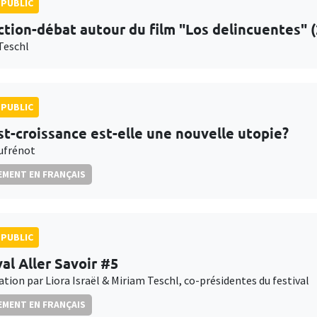
PUBLIC
ction-débat autour du film "Los delincuentes" 
Teschl
PUBLIC
st-croissance est-elle une nouvelle utopie?
Dufrénot
MENT EN FRANÇAIS
PUBLIC
val Aller Savoir #5
tion par Liora Israël & Miriam Teschl, co-présidentes du festival
MENT EN FRANÇAIS