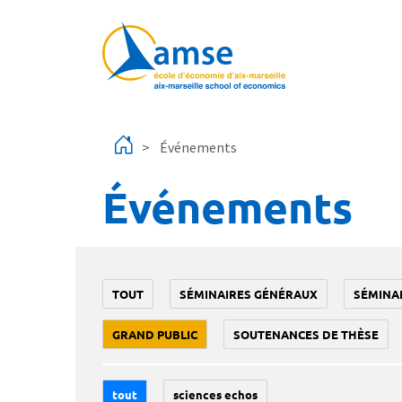
Aller au contenu principal
Événements
Événements
TOUT
SÉMINAIRES GÉNÉRAUX
SÉMINA
GRAND PUBLIC
SOUTENANCES DE THÈSE
tout
sciences echos